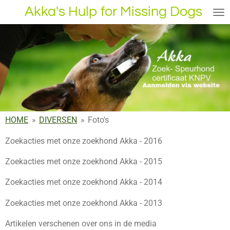
Akka's Hulp for Missing Dogs
Ga
direct
naar
de
hoofdinhoud
HOME
»
DIVERSEN
»
Foto's
Zoekacties met onze zoekhond Akka - 2016
Zoekacties met onze zoekhond Akka - 2015
Zoekacties met onze zoekhond Akka - 2014
Zoekacties met onze zoekhond Akka - 2013
Artikelen verschenen over ons in de media