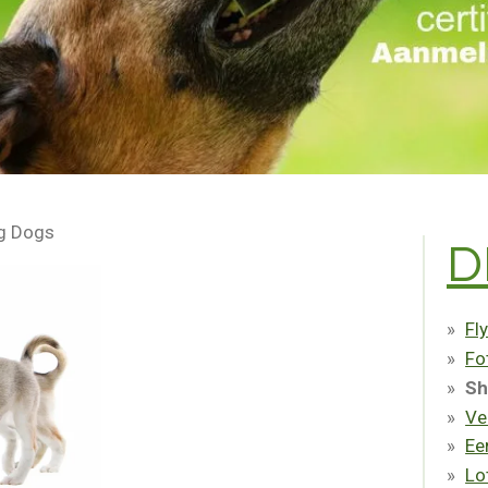
ng Dogs
D
Fl
Fo
Sh
Ve
Ee
Lo