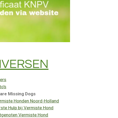
IVERSEN
yers
to's
are Missing Dogs
rmiste Honden Noord-Holland
rste Hulp bij Vermiste Hond
tgenoten Vermiste Hond