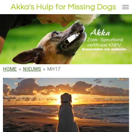
Akka's Hulp for Missing Dogs
Ga
direct
naar
de
hoofdinhoud
HOME
»
NIEUWS
»
MH17