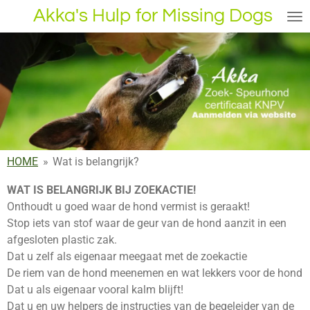
Akka's Hulp for Missing Dogs
Ga
direct
naar
de
hoofdinhoud
HOME
»
Wat is belangrijk?
WAT IS BELANGRIJK BIJ ZOEKACTIE!
Onthoudt u goed waar de hond vermist is geraakt!
Stop iets van stof waar de geur van de hond aanzit in een
afgesloten plastic zak.
Dat u zelf als eigenaar meegaat met de zoekactie
De riem van de hond meenemen en wat lekkers voor de hond
Dat u als eigenaar vooral kalm blijft!
Dat u en uw helpers de instructies van de begeleider van de