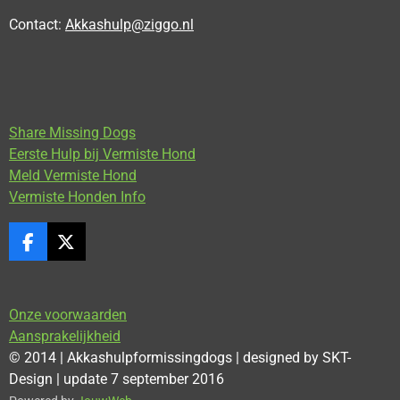
Contact:
Akkashulp@ziggo.nl
Share Missing Dogs
Eerste Hulp bij Vermiste Hond
Meld Vermiste Hond
Vermiste Honden Info
F
X
a
c
e
Onze voorwaarden
b
o
Aansprakelijkheid
o
© 2014 | Akkashulpformissingdogs | designed by SKT-
k
Design
| update 7 september 2016